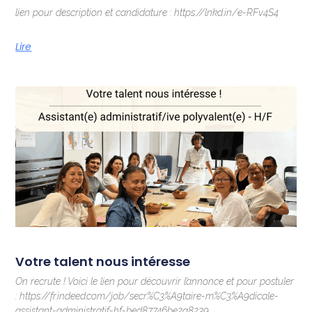
lien pour description et candidature : https://lnkd.in/e-RFv4S4
Lire
Votre talent nous intéresse
On recrute ! Voici le lien pour découvrir l’annonce et pour postuler
: https://fr.indeed.com/job/secr%C3%A9taire-m%C3%A9dicale-
assistant-administratif-hf-bed87746be2a8239