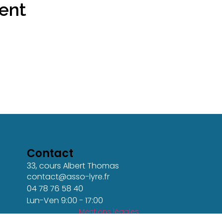
ient
Contact
33, cours Albert Thomas
contact@asso-lyre.fr
04 78 76 58 40
Lun-Ven 9:00 - 17:00
Mentions légales