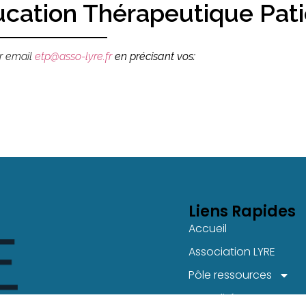
ucation Thérapeutique Pat
ar email
etp@asso-lyre.fr
en précisant vos:
Liens Rapides
Accueil
Association LYRE
Pôle ressources
Actualités