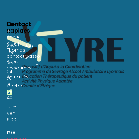
Liens
Contact
Rapides
33,
Accueil
cours
Albert
Association
Thomas
LYRE
contact@asso-
Pôle
lyre.fr
ressources
04
Actualités
78
76
Contact
58
40
Lun-
Ven
9:00
-
17:00