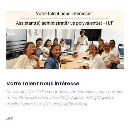
Votre talent nous intéresse
On recrute ! Voici le lien pour découvrir l’annonce et pour postuler
: https://fr.indeed.com/job/secr%C3%A9taire-m%C3%A9dicale-
assistant-administratif-hf-bed87746be2a8239
Lire