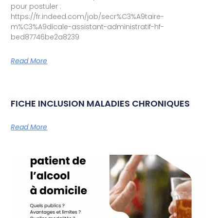
pour postuler :
https://fr.indeed.com/job/secr%C3%A9taire-
m%C3%A9dicale-assistant-administratif-hf-
bed87746be2a8239
Read More
FICHE INCLUSION MALADIES CHRONIQUES
Read More