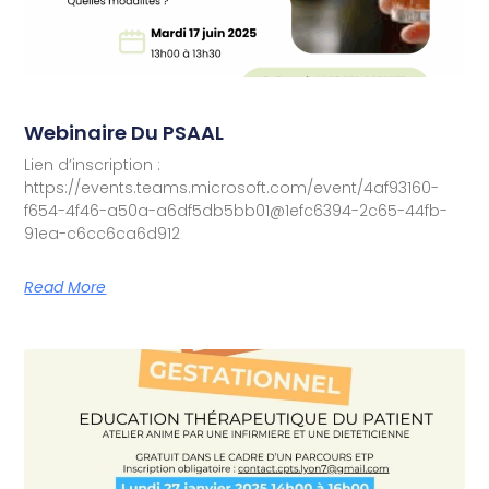
Webinaire Du PSAAL
Lien d’inscription :
https://events.teams.microsoft.com/event/4af93160-
f654-4f46-a50a-a6df5db5bb01@1efc6394-2c65-44fb-
91ea-c6cc6ca6d912
Read More